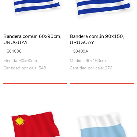
Bandera común 60x90cm,
Bandera común 90x150,
URUGUAY
URUGUAY
G0408C
G0409A
Medida: 60x90cm
Medida: 90x150cm
Cantidad por caja: 548
Cantidad por caja: 276