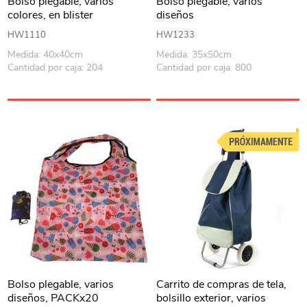
Bolso plegable, varios
Bolso plegable, varios
colores, en blister
diseños
HW1110
HW1233
Medida: 40x40cm
Medida: 35x50cm
Cantidad por caja: 204
Cantidad por caja: 800
Bolso plegable, varios
Carrito de compras de tela,
diseños, PACKx20
bolsillo exterior, varios