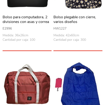
Bolso para computadora, 2
Bolso plegable con cierre,
divisiones con asas y correa
varios diseños
de poliéster
E2996
HW1227
Medida: 36x26cm
Medida: 42x60cm
Cantidad por caja: 100
Cantidad por caja: 300