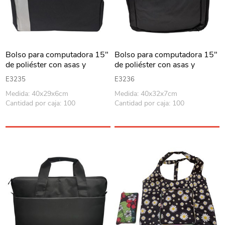
Bolso para computadora 15"
Bolso para computadora 15"
de poliéster con asas y
de poliéster con asas y
correa, enganche para valija,
correa, enganche para valija,
E3235
E3236
bolsillo frontal 2 colores
bolsillo frontal, en bolsa
Medida: 40x29x6cm
Medida: 40x32x7cm
Cantidad por caja: 100
Cantidad por caja: 100