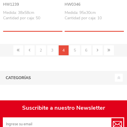
colores
HW1239
HW0346
Medida: 38x58cm
Medida: 95x30cm
Cantidad por caja: 50
Cantidad por caja: 10
2
3
4
5
6
CATEGORÍAS
Suscribite a nuestro Newsletter