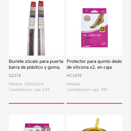
Burlete zócalo para puerta
Protector para quinto dedo
barra de plástico y goma,
de silicona x2, en caja
en bolsa, varios colores
G2374
HC1476
Medida: 100x3.6cm
Medida:
Cantidad por caja: 144
Cantidad por caja: 300