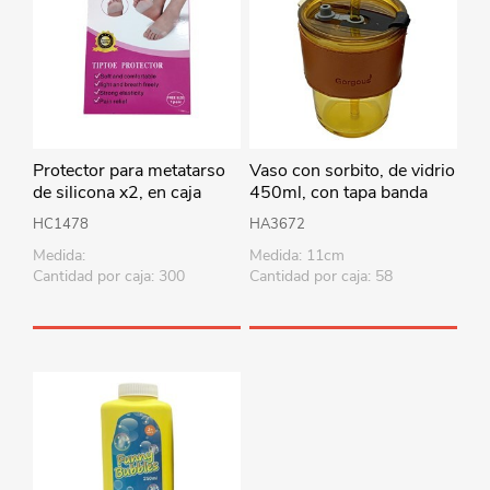
Protector para metatarso
Vaso con sorbito, de vidrio
de silicona x2, en caja
450ml, con tapa banda
aislante en caja, varios
HC1478
HA3672
colores
Medida:
Medida: 11cm
Cantidad por caja: 300
Cantidad por caja: 58