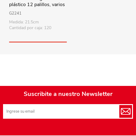
plástico 12 palillos, varios
colores
G2241
Medida: 21.5cm
Cantidad por caja: 120
Suscribite a nuestro Newsletter