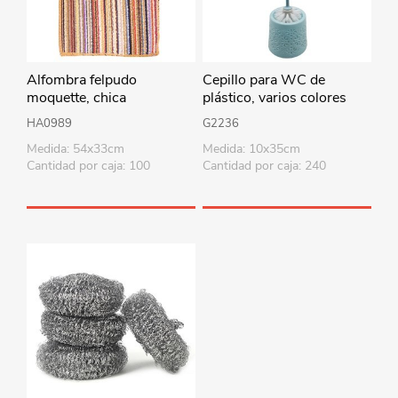
Alfombra felpudo
Cepillo para WC de
moquette, chica
plástico, varios colores
HA0989
G2236
Medida: 54x33cm
Medida: 10x35cm
Cantidad por caja: 100
Cantidad por caja: 240