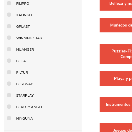
Belleza y m
FILIPPO
Berlina Air
GPLAST
XALINGO
Muñecos de
GPLAST
BERLINA GLASS
GALA
WINNING STAR
HUANGER
Puzzles-Pi
Comp
Berlina Home Muebles
Berlina Outdoor
BEIFA
PILTUR
Playa y p
HOCO
PILTUR
BESTWAY
STARPLAY
KEMEI
Beauty Angel
Instrumentos
BEAUTY ANGEL
NINGUNA
Ninguna
Sote
Juegos de