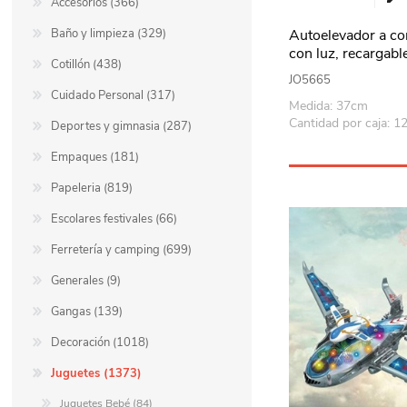
Accesorios (366)
Baño y limpieza (329)
Autoelevador a co
con luz, recargab
Cotillón (438)
caja
JO5665
Cuidado Personal (317)
Medida: 37cm
Cantidad por caja: 1
Deportes y gimnasia (287)
Empaques (181)
Papeleria (819)
Escolares festivales (66)
Ferretería y camping (699)
Generales (9)
Gangas (139)
Decoración (1018)
Juguetes (1373)
Juguetes Bebé (84)