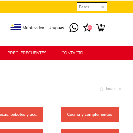
Montevideo - Uruguay
(0)
PREG. FRECUENTES
CONTACTO
elmax
Berlina Home
Inicio
erlina Home Jardín
Berlina Home Textil
cas, bebotes y acc.
Cocina y complementos
KLGO
SHPLAST