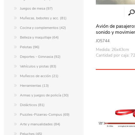
Juegos de mesa (97)
Muñecas, bebotes y acc. (81)
Avión de pasajeros
Cocina y complementos (42)
sonido y movimie
caja
Belleza y maquillaje (64)
JO5744
Pelotas (96)
Medida: 26x43cm
Cantidad por caja: 7
Deportes - Gimnasia (92)
Vehículos y pistas (83)
Muñecos de acción (21)
Herramientas (13)
Armas y juegos de policía (30)
Didácticos (81)
Puzzles-Pizarras-Compus (69)
Arte y manualidades (84)
Peluches (45)