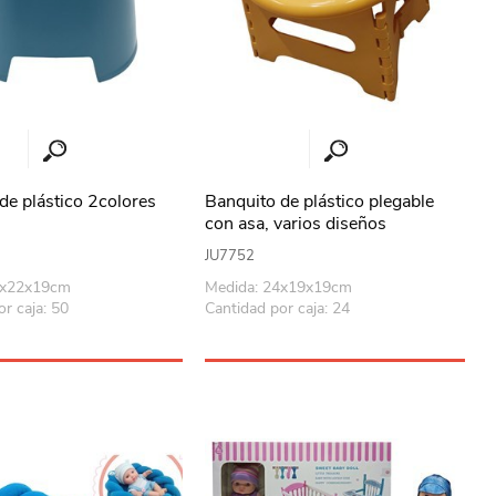
de plástico 2colores
Banquito de plástico plegable
con asa, varios diseños
JU7752
8x22x19cm
Medida: 24x19x19cm
r caja: 50
Cantidad por caja: 24