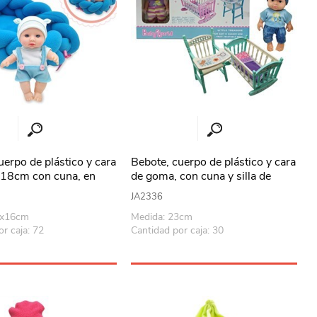
uerpo de plástico y cara
Bebote, cuerpo de plástico y cara
 18cm con cuna, en
de goma, con cuna y silla de
comer, en caja
JA2336
6x16cm
Medida: 23cm
r caja: 72
Cantidad por caja: 30