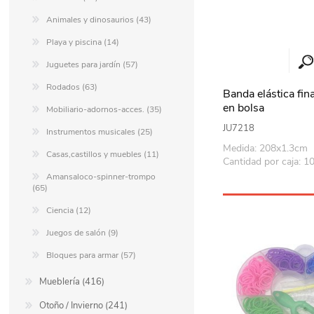
Animales y dinosaurios (43)
Playa y piscina (14)
Juguetes para jardín (57)
Rodados (63)
Banda elástica fina
en bolsa
Mobiliario-adornos-acces. (35)
JU7218
Instrumentos musicales (25)
Medida: 208x1.3cm
Casas,castillos y muebles (11)
Cantidad por caja: 1
Amansaloco-spinner-trompo
(65)
Ciencia (12)
Juegos de salón (9)
Bloques para armar (57)
Mueblería (416)
Otoño / Invierno (241)