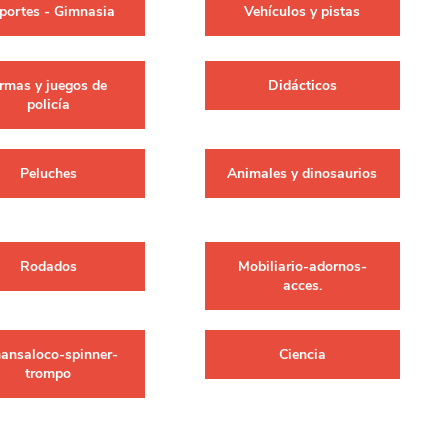
portes - Gimnasia
Vehículos y pistas
erlina Travel
mom
rmas y juegos de
Didácticos
policía
RAINHA
Maxeb
Peluches
Animales y dinosaurios
oofix
BEIFA
Rodados
Mobiliario-adornos-
estway
Jilong
acces.
T&G
Armoric
ansaloco-spinner-
Ciencia
trompo