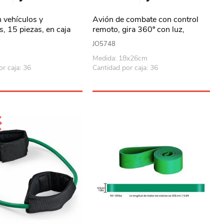
 vehículos y
Avión de combate con control
s, 15 piezas, en caja
remoto, gira 360º con luz,
3AAA, en caja
JO5748
Medida: 18x26cm
r caja: 36
Cantidad por caja: 36