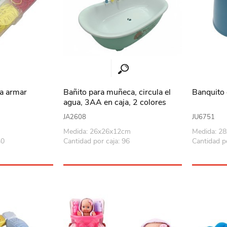
ra armar
Bañito para muñeca, circula el
Banquito 
s
agua, 3AA en caja, 2 colores
JA2608
JU6751
Medida: 26x26x12cm
Medida: 2
40
Cantidad por caja: 96
Cantidad po