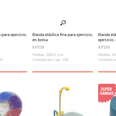
 para ejercicio,
Banda elástica fina para ejercicio,
Banda elá
en bolsa
ejercicio,
JU7219
JU7220
Medida: 208x2.1cm
Medida: 2
00
Cantidad por caja: 100
Cantidad po