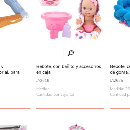
 y
Bebote, con bañito y accesorios,
Bebote, c
rial, para
en caja
de goma,
bolsa
JA2618
JA2625
Medida:
Medida: 2
5
Cantidad por caja: 12
Cantidad po