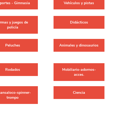
portes - Gimnasia
Vehículos y pistas
erlina Travel
mom
rmas y juegos de
Didácticos
policía
RAINHA
Maxeb
Peluches
Animales y dinosaurios
oofix
BEIFA
Rodados
Mobiliario-adornos-
estway
Jilong
acces.
T&G
Armoric
ansaloco-spinner-
Ciencia
trompo