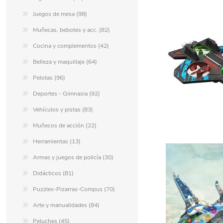
Juegos de mesa (98)
Muñecas, bebotes y acc. (82)
Cocina y complementos (42)
Belleza y maquillaje (64)
Pelotas (96)
Deportes - Gimnasia (92)
Vehículos y pistas (83)
Muñecos de acción (22)
Herramientas (13)
Armas y juegos de policía (30)
Didácticos (81)
Puzzles-Pizarras-Compus (70)
Arte y manualidades (84)
Peluches (45)