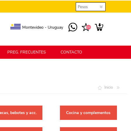
Montevideo - Uruguay
(0)
PREG. FRECUENTES
CONTACTO
elmax
Berlina Home
Inicio
erlina Home Jardín
Berlina Home Textil
cas, bebotes y acc.
Cocina y complementos
KLGO
SHPLAST