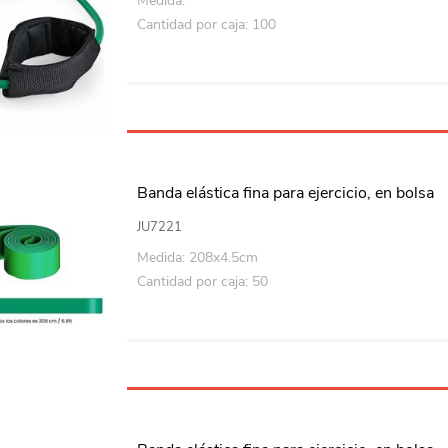
Medida:
Cantidad por caja: 100
Banda elástica fina para ejercicio, en bolsa
JU7221
Medida: 208x4.5cm
Cantidad por caja: 50