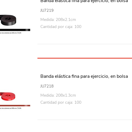
Banda elástica fina para ejercicio, en bolsa
JU7219
Medida: 208x2.1cm
Cantidad por caja: 100
Banda elástica fina para ejercicio, en bolsa
JU7218
Medida: 208x1.3cm
Cantidad por caja: 100