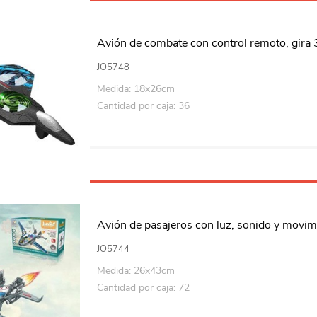
Playa y piscina
Juguetes para jardín
Avión de combate con control remoto, gira 
Rodados
JO5748
Medida: 18x26cm
Mobiliario-adornos-acces.
Cantidad por caja: 36
Instrumentos musicales
Casas,castillos y muebles
Amansaloco-spinner-
trompo
Ciencia
Avión de pasajeros con luz, sonido y movim
Juegos de salón
JO5744
Medida: 26x43cm
Bloques para armar
Cantidad por caja: 72