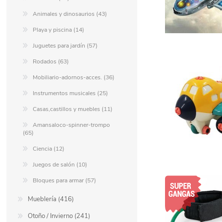
Animales y dinosaurios (43)
Playa y piscina (14)
Juguetes para jardín (57)
Rodados (63)
Mobiliario-adornos-acces. (36)
Instrumentos musicales (25)
Casas,castillos y muebles (11)
Amansaloco-spinner-trompo
(65)
Ciencia (12)
Juegos de salón (10)
Bloques para armar (57)
Mueblería (416)
Otoño / Invierno (241)