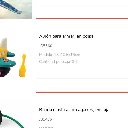
Avión para armar, en bolsa
JO5360
Medida: 15x10.5x16cm
Cantidad por caja: 96
Banda elástica con agarres, en caja
JU5405