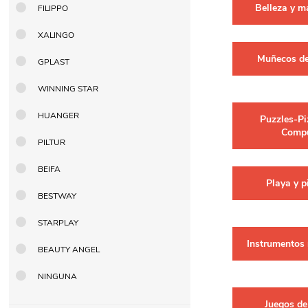
Belleza y m
FILIPPO
Berlina Air
GPLAST
XALINGO
Muñecos de
GPLAST
BERLINA GLASS
GALA
WINNING STAR
HUANGER
Puzzles-Pi
Comp
Berlina Home Muebles
Berlina Outdoor
PILTUR
BEIFA
Playa y p
HOCO
PILTUR
BESTWAY
STARPLAY
KEMEI
Beauty Angel
Instrumentos
BEAUTY ANGEL
NINGUNA
Ninguna
Sote
Juegos de