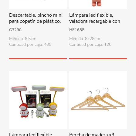
Descartable, pincho mini
Lámpara led flexible,
para copetín de plástico,
veladora recargable con
bolsa x50
cable USB, astronauta en
G3290
HE1688
caja diseño varios colores
Medida: 8.5cm
Medida: 8x28cm
Cantidad por caja: 400
Cantidad por caja: 120
Lámpara led flexible,
Percha de madera x3