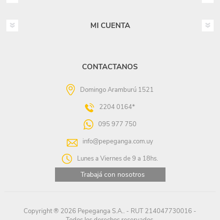
MI CUENTA
CONTACTANOS
Domingo Aramburú 1521
2204 0164*
095 977 750
info@pepeganga.com.uy
Lunes a Viernes de 9 a 18hs.
Trabajá con nosotros
Copyright ® 2026 Pepeganga S.A.. - RUT 214047730016 -