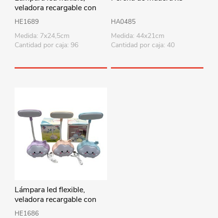
veladora recargable con
cable USB, astronauta en
HE1689
HA0485
caja varios colores
Medida: 7x24,5cm
Medida: 44x21cm
Cantidad por caja: 96
Cantidad por caja: 40
Lámpara led flexible,
veladora recargable con
cable USB, nube en caja
HE1686