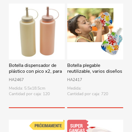
Botella dispensador de
Botella plegable
plástico con pico x2, para
reutilizable, varios diseños
salsas, en bolsa
HA2467
HA2417
Medida: 5.5x18.5cm
Medida:
Cantidad por caja: 120
Cantidad por caja: 720