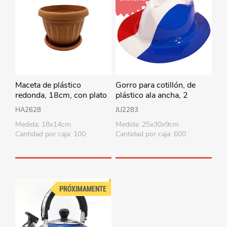
Maceta de plástico
Gorro para cotillón, de
redonda, 18cm, con plato
plástico ala ancha, 2
diseños
HA2628
JU2283
Medida: 18x14cm
Medida: 25x30x9cm
Cantidad por caja: 100
Cantidad por caja: 600