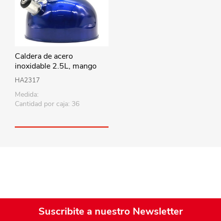
Caldera de acero
inoxidable 2.5L, mango
combinado, en caja, varios
HA2317
colores
Medida:
Cantidad por caja: 36
Suscribite a nuestro Newsletter