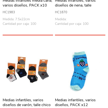
Medias infantiles media caña,
Medias infantiles, varios
varios diseños, PACK x10
diseños de nena, talle
chico,PACK x12
HC1983
HC1870
Medida: 7.5x22cm
Medida:
Cantidad por caja: 100
Cantidad por caja: 100
Medias infantiles, varios
Medias infantiles, varios
diseños de varón, talle chico
diseños, PACK x12