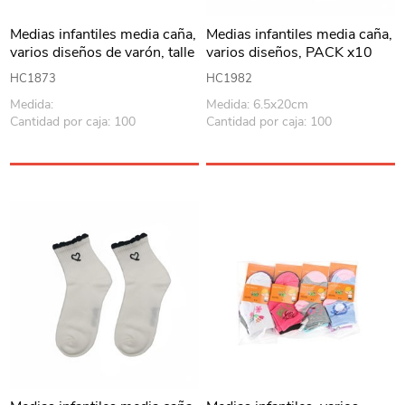
Medias infantiles media caña,
Medias infantiles media caña,
varios diseños de varón, talle
varios diseños, PACK x10
mediano, PACK x12
HC1873
HC1982
Medida:
Medida: 6.5x20cm
Cantidad por caja: 100
Cantidad por caja: 100