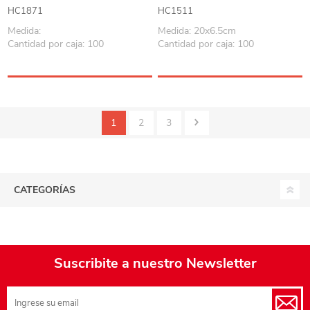
PACK x12
HC1871
HC1511
Medida:
Medida: 20x6.5cm
Cantidad por caja: 100
Cantidad por caja: 100
1
2
3
CATEGORÍAS
Suscribite a nuestro Newsletter