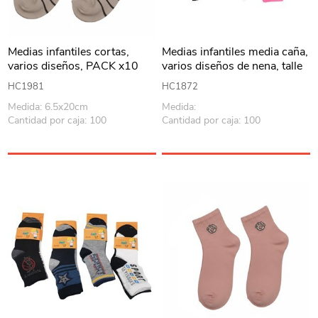
Medias infantiles cortas,
Medias infantiles media caña,
varios diseños, PACK x10
varios diseños de nena, talle
mediano, PACK x12
HC1981
HC1872
Medida: 6.5x20cm
Medida:
Cantidad por caja: 100
Cantidad por caja: 100