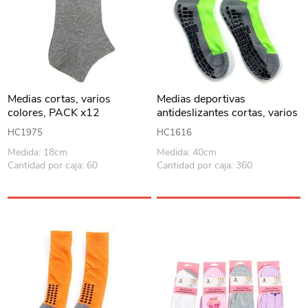
Medias cortas, varios
Medias deportivas
colores, PACK x12
antideslizantes cortas, varios
colores
HC1975
HC1616
Medida: 18cm
Medida: 40cm
Cantidad por caja: 60
Cantidad por caja: 360