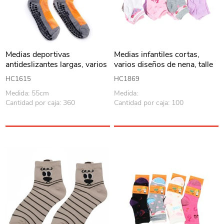
Medias deportivas
Medias infantiles cortas,
antideslizantes largas, varios
varios diseños de nena, talle
colores
grande, PACK x12
HC1615
HC1869
Medida: 55cm
Medida:
Cantidad por caja: 360
Cantidad por caja: 100