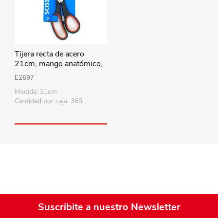
Tijera recta de acero
21cm, mango anatómico,
en cartón
E2697
Medida: 21cm
Cantidad por caja: 360
Suscribite a nuestro Newsletter