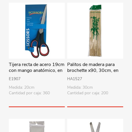
Tijera recta de acero 19cm
Palitos de madera para
con mango anatómico, en
brochette x90, 30cm, en
cartón
bolsa
E1907
HA1527
Medida: 20cm
Medida: 30cm
Cantidad por caja: 360
Cantidad por caja: 200