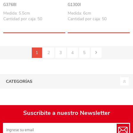
CAJAx12
G3768I
G1300I
Medida: 5.5cm
Medida: 6cm
Cantidad por caja: 50
Cantidad por caja: 50
1
2
3
4
5
CATEGORÍAS
Suscribite a nuestro Newsletter