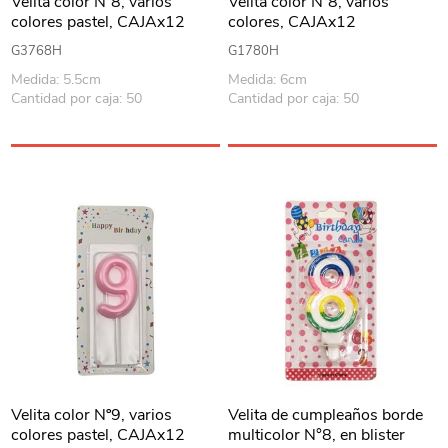
Velita color Nº8, varios
Velita color Nº8, varios
colores pastel, CAJAx12
colores, CAJAx12
G3768H
G1780H
Medida: 5.5cm
Medida: 6cm
Cantidad por caja: 50
Cantidad por caja: 50
Velita color Nº9, varios
Velita de cumpleaños borde
colores pastel, CAJAx12
multicolor N°8, en blister