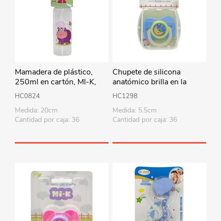
Mamadera de plástico,
Chupete de silicona
250ml en cartón, MI-K,
anatómico brilla en la
varios diseños
oscuridad, en estuche
HC0824
HC1298
esterilizador, en blister MI-
Medida: 20cm
Medida: 5.5cm
K, 2 colores
Cantidad por caja: 36
Cantidad por caja: 36