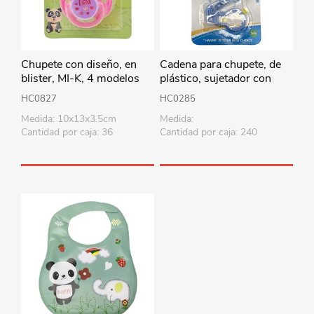
Chupete con diseño, en
Cadena para chupete, de
blister, MI-K, 4 modelos
plástico, sujetador con
clip, varios colores
HC0827
HC0285
Medida: 10x13x3.5cm
Medida:
Cantidad por caja: 36
Cantidad por caja: 240