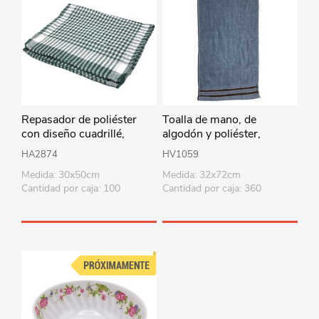
Repasador de poliéster
Toalla de mano, de
con diseño cuadrillé,
algodón y poliéster,
PACKx12, varios colores
32x72cm, varios colores
HA2874
HV1059
Medida: 30x50cm
Medida: 32x72cm
Cantidad por caja: 100
Cantidad por caja: 360