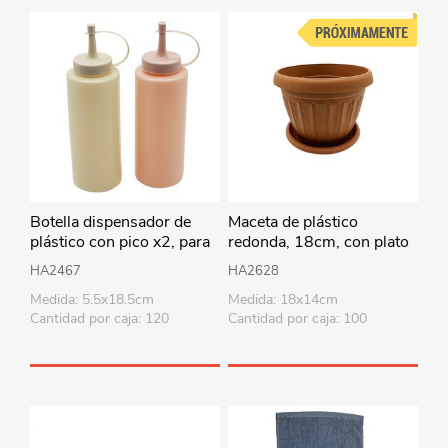
Botella dispensador de
Maceta de plástico
plástico con pico x2, para
redonda, 18cm, con plato
salsas, en bolsa
HA2467
HA2628
Medida: 5.5x18.5cm
Medida: 18x14cm
Cantidad por caja: 120
Cantidad por caja: 100