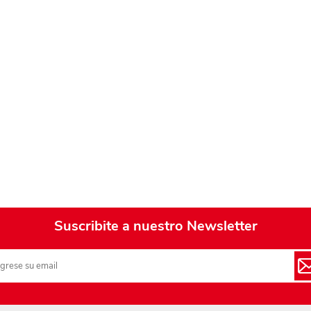
Playa y piscina
Juguetes para jardín
Rodados
Mobiliario-adornos-acces.
Instrumentos musicales
Casas,castillos y muebles
Amansaloco-spinner-
trompo
Ciencia
Suscribite a nuestro Newsletter
Juegos de salón
Bloques para armar