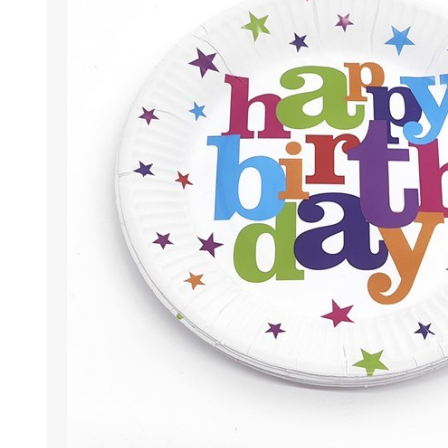
Berlina Air
GPLAST
BERLINA GLASS
GALA
Berlina Home Muebles
Berlina Outdoor
HOCO
PILTUR
KEMEI
Beauty Angel
Ninguna
Sote