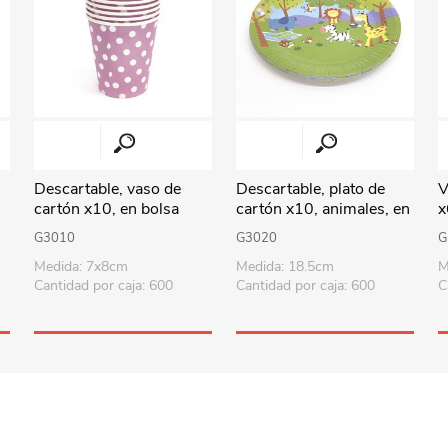
Perfumería
Textil hogar
Pelotas
Dama
Repostería
Aromatizadores y velas
Deportes - Gimnasia
Caballero
Sorpresitas
Iluminación
Vehículos y pistas
Suministros p/fiesta
Relojes
Muñecos de acción
Tecnología
Costura y manualidades
Herramientas
Audio
Descartable, vaso de
Descartable, plato de
V
cartón x10, en bolsa
cartón x10, animales, en
x
Uruguay
Revestimientos
Armas y juegos de policía
Accesorios
bolsa
G3010
G3020
G
Viaje
Didácticos
Parlantes
Medida: 7x8cm
Medida: 18.5cm
M
Cantidad por caja: 600
Cantidad por caja: 600
C
Todos los productos
Puzzles-Pizarras-Compus
Arte y manualidades
Peluches
Animales y dinosaurios