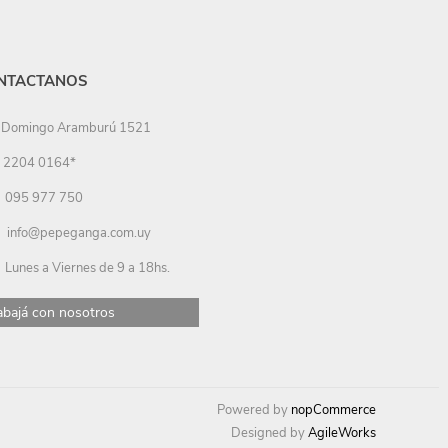
NTACTANOS
Domingo Aramburú 1521
2204 0164*
095 977 750
info@pepeganga.com.uy
Lunes a Viernes de 9 a 18hs.
abajá con nosotros
Powered by
nopCommerce
Designed by
AgileWorks