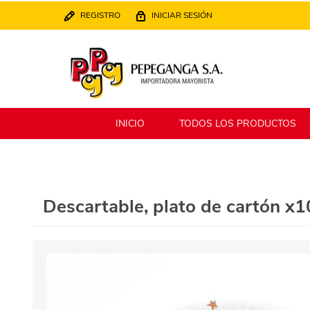
REGISTRO
INICIAR SESIÓN
INICIO
TODOS LOS PRODUCTOS
Berlina
Filippo
Descartable, plato de cartón x10
MATPack
XALINGO
Alklin
Winning Star