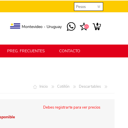
Montevideo - Uruguay
(0)
PREG. FRECUENTES
CONTACTO
elmax
Berlina Home
Inicio
Cotillón
Descartables
erlina Home Jardín
Berlina Home Textil
Debes registrarte para ver precios
isponible
KLGO
SHPLAST