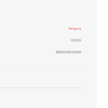
erlina Travel
mom
Ninguna
RAINHA
Maxeb
G3015
oofix
BEIFA
8658100010058
estway
Jilong
T&G
Armoric