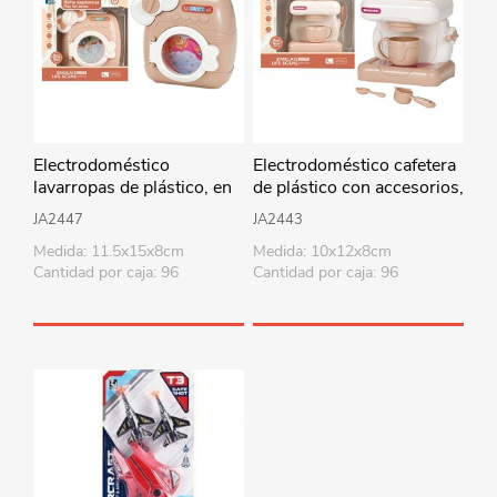
Electrodoméstico
Electrodoméstico cafetera
lavarropas de plástico, en
de plástico con accesorios,
caja
en caja
JA2447
JA2443
Medida: 11.5x15x8cm
Medida: 10x12x8cm
Cantidad por caja: 96
Cantidad por caja: 96