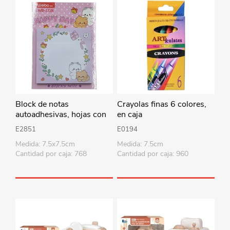
Block de notas
Crayolas finas 6 colores,
autoadhesivas, hojas con
en caja
diseño varios colores, en
E2851
E0194
bolsa
Medida: 7.5x7.5cm
Medida: 7.5cm
Cantidad por caja: 768
Cantidad por caja: 960