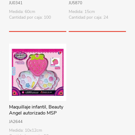
colores
JU0341
JU5870
Medida: 60cm
Medida: 15cm
Cantidad por caja: 100
Cantidad por caja: 24
Maquillaje infantil, Beauty
Angel autorizado MSP
JA2644
Medida: 10x12cm