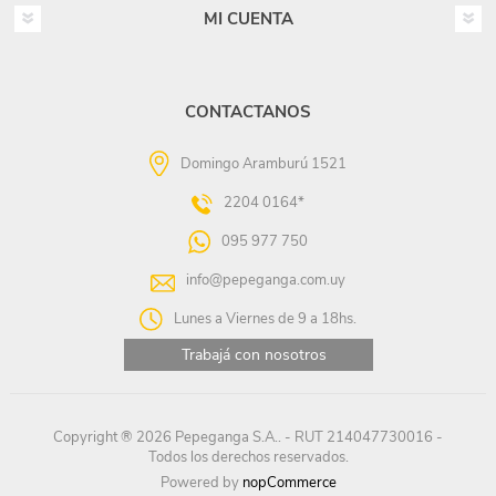
MI CUENTA
CONTACTANOS
Domingo Aramburú 1521
2204 0164*
095 977 750
info@pepeganga.com.uy
Lunes a Viernes de 9 a 18hs.
Trabajá con nosotros
Copyright ® 2026 Pepeganga S.A.. - RUT 214047730016 -
Todos los derechos reservados.
Powered by
nopCommerce